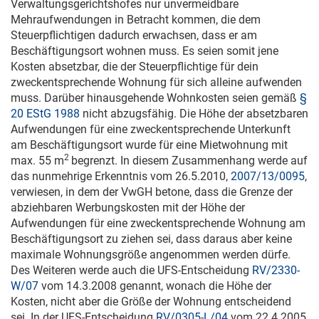
Verwaltungsgerichtshofes nur unvermeidbare
Mehraufwendungen in Betracht kommen, die dem
Steuerpflichtigen dadurch erwachsen, dass er am
Beschäftigungsort wohnen muss. Es seien somit jene
Kosten absetzbar, die der Steuerpflichtige für dein
zweckentsprechende Wohnung für sich alleine aufwenden
muss. Darüber hinausgehende Wohnkosten seien gemäß
§
20 EStG 1988
nicht abzugsfähig. Die Höhe der absetzbaren
Aufwendungen für eine zweckentsprechende Unterkunft
am Beschäftigungsort wurde für eine Mietwohnung mit
2
max. 55 m
begrenzt. In diesem Zusammenhang werde auf
das nunmehrige Erkenntnis vom
26.5.2010
,
2007/13/0095
,
verwiesen, in dem der VwGH betone, dass die Grenze der
abziehbaren Werbungskosten mit der Höhe der
Aufwendungen für eine zweckentsprechende Wohnung am
Beschäftigungsort zu ziehen sei, dass daraus aber keine
maximale Wohnungsgröße angenommen werden dürfe.
Des Weiteren werde auch die UFS-Entscheidung
RV/2330-
W/07
vom
14.3.2008
genannt, wonach die Höhe der
Kosten, nicht aber die Größe der Wohnung entscheidend
sei. In der UFS-Entscheidung
RV/0305-L/04
vom
22.4.2005