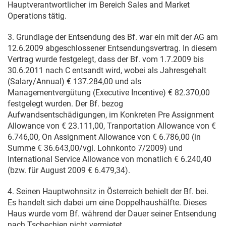
Hauptverantwortlicher im Bereich Sales and Market
Operations tätig.
3. Grundlage der Entsendung des Bf. war ein mit der AG am
12.6.2009
abgeschlossener Entsendungsvertrag. In diesem
Vertrag wurde festgelegt, dass der Bf. vom
1.7.2009
bis
30.6.2011
nach C entsandt wird, wobei als Jahresgehalt
(Salary/Annual) € 137.284,00 und als
Managementvergütung (Executive Incentive) € 82.370,00
festgelegt wurden. Der Bf. bezog
Aufwandsentschädigungen, im Konkreten Pre Assignment
Allowance von € 23.111,00, Tranportation Allowance von €
6.746,00, On Assignment Allowance von € 6.786,00 (in
Summe € 36.643,00/vgl. Lohnkonto 7/2009) und
International Service Allowance von monatlich € 6.240,40
(bzw. für August 2009 € 6.479,34).
4. Seinen Hauptwohnsitz in Österreich behielt der Bf. bei.
Es handelt sich dabei um eine Doppelhaushälfte. Dieses
Haus wurde vom Bf. während der Dauer seiner Entsendung
nach Tschechien nicht vermietet.