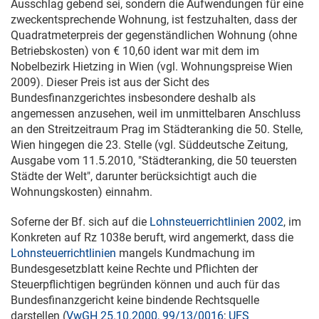
Ausschlag gebend sei, sondern die Aufwendungen für eine
zweckentsprechende Wohnung, ist festzuhalten, dass der
Quadratmeterpreis der gegenständlichen Wohnung (ohne
Betriebskosten) von € 10,60 ident war mit dem im
Nobelbezirk Hietzing in Wien (vgl. Wohnungspreise Wien
2009). Dieser Preis ist aus der Sicht des
Bundesfinanzgerichtes insbesondere deshalb als
angemessen anzusehen, weil im unmittelbaren Anschluss
an den Streitzeitraum Prag im Städteranking die 50. Stelle,
Wien hingegen die 23. Stelle (vgl. Süddeutsche Zeitung,
Ausgabe vom
11.5.2010
, "Städteranking, die 50 teuersten
Städte der Welt", darunter berücksichtigt auch die
Wohnungskosten) einnahm.
Soferne der Bf. sich auf die
Lohnsteuerrichtlinien 2002
, im
Konkreten auf Rz 1038e beruft, wird angemerkt, dass die
Lohnsteuerrichtlinien
mangels Kundmachung im
Bundesgesetzblatt keine Rechte und Pflichten der
Steuerpflichtigen begründen können und auch für das
Bundesfinanzgericht keine bindende Rechtsquelle
darstellen (
VwGH 25.10.2000, 99/13/0016
;
UFS