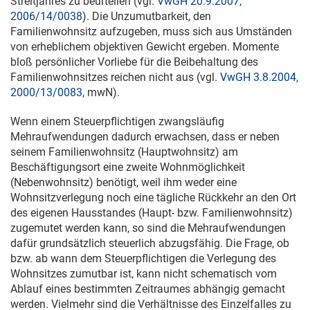
Streitjahres zu beurteilen (vgl.
VwGH 20.9.2007,
2006/14/0038
). Die Unzumutbarkeit, den
Familienwohnsitz aufzugeben, muss sich aus Umständen
von erheblichem objektiven Gewicht ergeben. Momente
bloß persönlicher Vorliebe für die Beibehaltung des
Familienwohnsitzes reichen nicht aus (vgl.
VwGH 3.8.2004,
2000/13/0083
, mwN).
Wenn einem Steuerpflichtigen zwangsläufig
Mehraufwendungen dadurch erwachsen, dass er neben
seinem Familienwohnsitz (Hauptwohnsitz) am
Beschäftigungsort eine zweite Wohnmöglichkeit
(Nebenwohnsitz) benötigt, weil ihm weder eine
Wohnsitzverlegung noch eine tägliche Rückkehr an den Ort
des eigenen Hausstandes (Haupt- bzw. Familienwohnsitz)
zugemutet werden kann, so sind die Mehraufwendungen
dafür grundsätzlich steuerlich abzugsfähig. Die Frage, ob
bzw. ab wann dem Steuerpflichtigen die Verlegung des
Wohnsitzes zumutbar ist, kann nicht schematisch vom
Ablauf eines bestimmten Zeitraumes abhängig gemacht
werden. Vielmehr sind die Verhältnisse des Einzelfalles zu