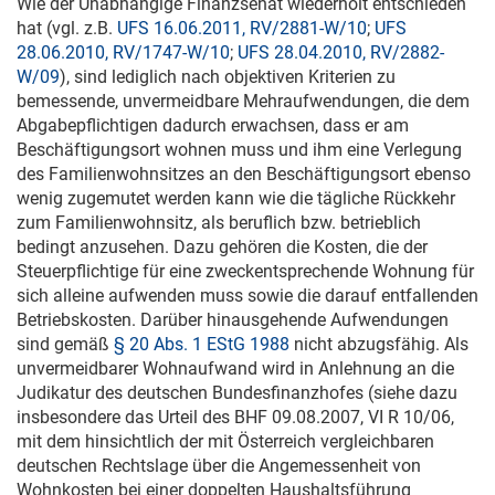
Wie der Unabhängige Finanzsenat wiederholt entschieden
hat (vgl. z.B.
UFS 16.06.2011, RV/2881-W/10
;
UFS
28.06.2010, RV/1747-W/10
;
UFS 28.04.2010, RV/2882-
W/09
), sind lediglich nach objektiven Kriterien zu
bemessende, unvermeidbare Mehraufwendungen, die dem
Abgabepflichtigen dadurch erwachsen, dass er am
Beschäftigungsort wohnen muss und ihm eine Verlegung
des Familienwohnsitzes an den Beschäftigungsort ebenso
wenig zugemutet werden kann wie die tägliche Rückkehr
zum Familienwohnsitz, als beruflich bzw. betrieblich
bedingt anzusehen. Dazu gehören die Kosten, die der
Steuerpflichtige für eine zweckentsprechende Wohnung für
sich alleine aufwenden muss sowie die darauf entfallenden
Betriebskosten. Darüber hinausgehende Aufwendungen
sind gemäß
§ 20 Abs. 1 EStG 1988
nicht abzugsfähig. Als
unvermeidbarer Wohnaufwand wird in Anlehnung an die
Judikatur des deutschen Bundesfinanzhofes (siehe dazu
insbesondere das Urteil des BHF
09.08.2007
, VI
R 10/06
,
mit dem hinsichtlich der mit Österreich vergleichbaren
deutschen Rechtslage über die Angemessenheit von
Wohnkosten bei einer doppelten Haushaltsführung