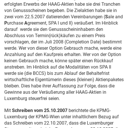
erfolgten Erwerbs der HAAG-Aktien habe sie drei Tranchen
von Genussscheinen begeben. Die Zielaktien habe sie in
zwei vom
22.5.2007
datierenden Vereinbarungen (
S
ale and
P
urchase
A
greement, SPA I und II) veräußert. Im Hinblick
darauf werde sie den Genussscheininhabern den
Abschluss von Termin(rück)käufen zu einem Preis
vorschlagen, der im Juli 2008 (Completion Date) bestimmt
werde. Wer von dieser Option Gebrauch mache, werde eine
Anzahlung auf den Kaufpreis erhalten. Wer von der Option
keinen Gebrauch mache, könne später einen Rückkauf
anstreben. Im Hinblick auf die Modalitäten von SPA II
werde sie (die BCCS) bis zum Ablauf der Behaltefrist
wirtschaftliche Eigentümerin dieses (kleinen) Aktienpaketes
bleiben. Dies habe ihrer Auffassung zur Folge, dass die
Gewinne aus der Veräußerung aller HAAG-Aktien in
Luxemburg steuerfrei seien.
Mit
Schreiben vom
25.10.2007
berichtete die KPMG-
Luxemburg der KPMG-Wien unter inhaltlichem Bezug auf
das Schreiben vom
22.10.2007
, dass die Luxemburger