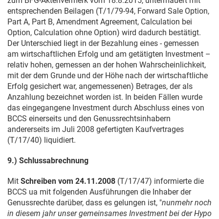
zum BFG-Aktenvermerk vom
18.8.2015
, untermauert mit
entsprechenden Beilagen (T/1/79-94, Forward Sale Option,
Part A, Part B, Amendment Agreement, Calculation bei
Option, Calculation ohne Option) wird dadurch bestätigt.
Der Unterschied liegt in der Bezahlung eines - gemessen
am wirtschaftlichen Erfolg und am getätigten Investment –
relativ hohen, gemessen an der hohen Wahrscheinlichkeit,
mit der dem Grunde und der Höhe nach der wirtschaftliche
Erfolg gesichert war, angemessenen) Betrages, der als
Anzahlung bezeichnet worden ist. In beiden Fällen wurde
das eingegangene Investment durch Abschluss eines von
BCCS einerseits und den Genussrechtsinhabern
andererseits im Juli 2008 gefertigten Kaufvertrages
(T/17/40) liquidiert.
9.) Schlussabrechnung
Mit
Schreiben vom
24.11.2008
(T/17/47) informierte die
BCCS ua mit folgenden Ausführungen die Inhaber der
Genussrechte darüber, dass es gelungen ist, "
nunmehr noch
in diesem jahr unser gemeinsames Investment bei der Hypo