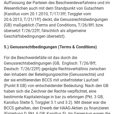
Auffassung der Parteien des Beschwerdeverfahrens und im
Wesentlichen auch mit dem Standpunkt von Gutachtern
(Karollus vom
20.1.2010
, T/17/3ff; Torggler vom
20.6.2013
, T/21/1ff) deckt, die Genussrechtsbedingungen
(GB) maßgeblich (Terms and Conditions, T/26/8ff, bzw.
übersetzt T/26/22ff, fälschlich als allgemeine
Geschäftsbedingungen übersetzt).
5.) Genussrechtbedingungen (Terms & Conditions)
Für die Beschwerdefälle ist das durch die
Genussrechtsbedingungen (GB, Englisch: T/26/8ff;
Deutsch: T/26/22ff) geprägte Rechtsverhältnis zwischen
den Inhabern der Beteiligungsrechte (Genussrechte) und
der sie emittierenden BCCS mit unbefristeter Laufzeit
(Punkt 8 GB) von entscheidender Bedeutung: Nach den GB
haben sich die Zeichner der Rechte verpflichtet, eine
bestimmte Kapitaleinlage in bar zu erbringen (Pkt. 3 GB,
Karollus Steite 5, Torggler 3.1 und 3.2). Mit dieser war die
BCCS gehalten, den Erwerb der HAAG-Aktien zu finanzieren
(Einleitung D, Pkt. 6 GB; Karollus 5). Im Gegenzug waren die