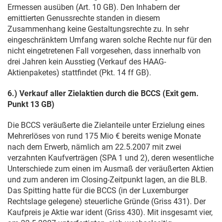
Ermessen ausüben (Art. 10 GB). Den Inhabern der
emittierten Genussrechte standen in diesem
Zusammenhang keine Gestaltungsrechte zu. In sehr
eingeschränktem Umfang waren solche Rechte nur für den
nicht eingetretenen Fall vorgesehen, dass innerhalb von
drei Jahren kein Ausstieg (Verkauf des HAAG-
Aktienpaketes) stattfindet (Pkt. 14 ff GB).
6.) Verkauf aller Zielaktien durch die BCCS (Exit gem.
Punkt 13 GB)
Die BCCS veräußerte die Zielanteile unter Erzielung eines
Mehrerlöses von rund 175 Mio € bereits wenige Monate
nach dem Erwerb, nämlich am
22.5.2007
mit zwei
verzahnten Kaufverträgen (SPA 1 und 2), deren wesentliche
Unterschiede zum einen im Ausmaß der veräußerten Aktien
und zum anderen im Closing-Zeitpunkt lagen, an die BLB.
Das Spitting hatte für die BCCS (in der Luxemburger
Rechtslage gelegene) steuerliche Gründe (Griss 431). Der
Kaufpreis je Aktie war ident (Griss 430). Mit insgesamt vier,