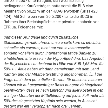
am
22.5.2007
unterfertigten, sich wechselseitig
bedingenden Kaufverträgen hatte somit die BLB eine
Mehrheit von 50,22 % an der HAAG erworben (Griss 423,
424). Mit Schreiben vom
30.5.2007
teilte die BCCS im
Rahmen ihrer Berichtspflicht einer privaten Inhaberin von
EPR ua. Folgendes mit:
"Auf dieser Grundlage und durch zusätzliche
Stabilisierungsmaßnahmen unsererseits kam es erheblich
schneller als erwartet, nicht nur von Investorenseite
sondern vor allem durch international tätige Banken zu
erheblichem Interesse an der Hypo Alpe-Adria. Das Angebot
der Bayerischen Landesbank in Höhe von EUR 1,65 Mrd. für
50% + 1 Aktie haben wir dann gemeinsam mit dem Land
Kärnten und der Mitarbeiterstiftung angenommen. […..] Die
Frage nach dem potentiellen Gewinn für unsere Investoren
können wir auf gegenwärtiger Basis nur grob dahingehend
beantworten, dass es nach Einrechnung aller Kosten in den
wenigen Monaten der Mittelbindung auf jeden Fall mehr als
50% des eingesetzten Kapitals sein werden, in Aussicht
gestellt war ein "Verdoppler" nach drei Jahren".