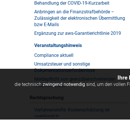
Behandlung der COVID-19-Kurzarbeit
Anbringen an die Finanzstrafbehörde –
Zulässigkeit der elektronischen Übermittlung
bzw E-Mails
Ergänzung zur aws-Garantierichtlinie 2019
Veranstaltungshinweis
Compliance aktuell
Umsatzsteuer und sonstige
Dokumentationserfordernisse
Ihre
Meldepflicht von grenzüberschreitenden
die technisch
zwingend notwendig
sind, um den vollen 
Steuermodellen
Rechtsprechung
Verfahrenshilfe: Kostenschätzung ist
unerlässlich
Abgabenerhöhung bei Selbstanzeige: