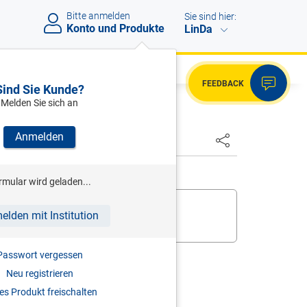
Bitte anmelden
Sie sind hier:
Konto und Produkte
LinDa
FEEDBACK
Sind Sie Kunde?
Melden Sie sich an
Anmelden
rmular wird geladen...
 bereits,
melden Sie sich an
.
elden mit Institution
ukt zur digitalen Nutzung frei
.
Passwort vergessen
Neu registrieren
s Produkt freischalten